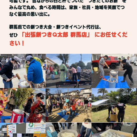
可能です。 昔ながらの臼と杵でついた“つきたてのお餅”を
みんなで丸め、食べる時間は、家族・社員・地域を笑顔でつ
なぐ最高の思い出に。
群馬県での餅つき大会・餅つきイベント代行は、
「出張餅つきQ太郎 群馬店」 にお任せくだ
ぜひ
さい！