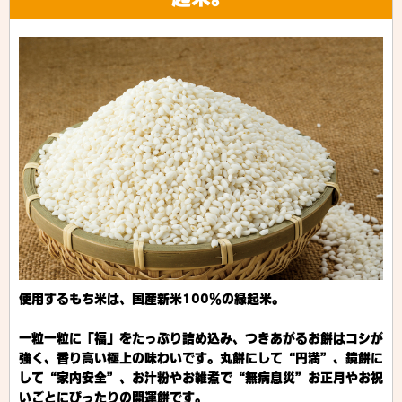
使用するもち米は、国産新米100％の縁起米。
一粒一粒に「福」をたっぷり詰め込み、つきあがるお餅はコシが
強く、香り高い極上の味わいです。
丸餅にして“円満”、鏡餅に
して“家内安全”、お汁粉やお雑煮で“無病息災”
お正月やお祝
いごとにぴったりの開運餅です。