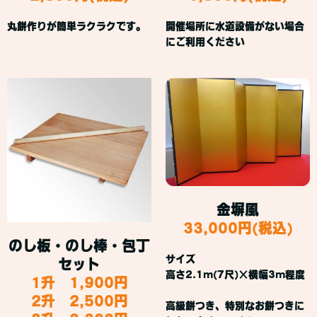
丸餅作りが簡単ラクラクです。
開催場所に水道設備がない場合
にご利用ください
金塀風
33,000円(税込)
のし板・のし棒・包丁
サイズ
セット
高さ2.1m(7尺)×横幅3m程度
1升 1,900円
2升 2,500円
高級餅つき、特別なお餅つきに