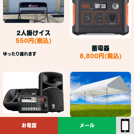
2人掛けイス
550円(税込)
蓄電器
ゆったり座れます
8,800円(税込)
音響スピーカー
お電話
メール
集会用テント
35,000円(税込)