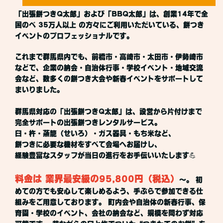
「出張餅つきQ太郎」および「BBQ太郎」は、創業14年で全
国のべ 35万人以上 の方々にご利用いただいている、餅つき
イベントのプロフェッショナルです。
これまで群馬県内でも、前橋市・高崎市・太田市・伊勢崎市
などで、企業の納会・自治体行事・学校イベント・地域交流
会など、数多くの餅つき大会や新春イベントをサポートして
まいりました。
群馬県対応の「出張餅つきQ太郎」は、設営から片付けまで
完全サポートの出張餅つきレンタルサービス。
臼・杵・蒸籠（せいろ）・ガス器具・もち米など、
餅つきに必要な機材をすべて会場へお届けし、
経験豊富なスタッフが当日の進行をお手伝いいたします💪
料金は 業界最安級の95,800円（税込）
〜。 初
めての方でも安心して楽しめるよう、手ぶらで参加できる仕
組みをご用意しております。 町内会や自治体の新春行事、保
育園・学校のイベント、会社の納会など、規模を問わず対応