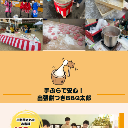
手ぶらで安心！
出張餅つきBBQ太郎