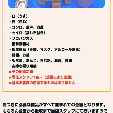
・臼（うす）
・杵（きね）
・コンロ、釜戸、羽釜
・セイロ（蒸し布付き）
・プロパンガス
・衝撃緩和材
・衛生備品（手袋、マスク、アルコール消毒）
・餅箱、お盆
・もち米、あんこ、きな粉、海苔、醬油
・お持ち帰り用袋
★その他備品類
★専任スタッフ1名～（規模により変動）
★基本お客様の用意するものはありません
餅つきに必要な備品がすべて含まれての金額となります。
もちろん設営から撤収まで当店スタッフにて行いますので