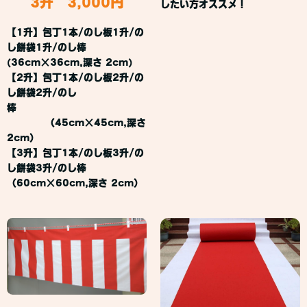
3升 3,000円
したい方オススメ！
【1升】包丁1本/のし板1升/の
し餅袋1升/のし棒
(36cm×36cm,深さ 2cm)
【2升】包丁1本/のし板2升/の
し餅袋2升/のし
棒
（45cm×45cm,深さ
2cm）
【3升】包丁1本/のし板3升/の
し餅袋3升/のし棒
（60cm×60cm,深さ 2cm）