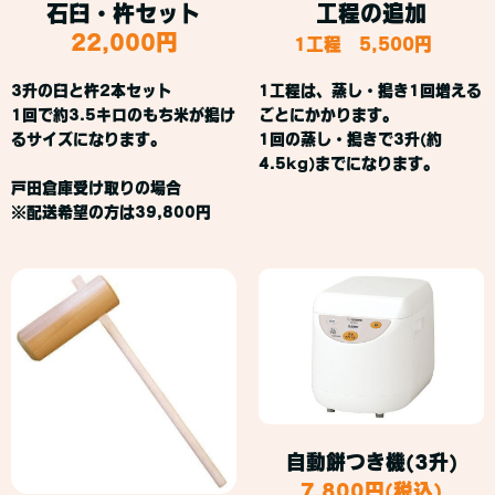
石臼・杵セット
工程の追加
22,000円
1工程 5,500円
3升の臼と杵2本セット
1工程は、蒸し・搗き1回増える
1回で約3.5キロのもち米が搗け
ごとにかかります。
るサイズになります。
1回の蒸し・搗きで3升(約
4.5kg)までになります。
戸田倉庫受け取りの場合
※配送希望の方は39,800円
自動餅つき機(3升)
7,800円(税込)