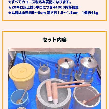
★すべてのコース税込み表記になります。
★20キロ以上は5キロにつき44000円が加算
★丸餅は直径約5～6cm 高さ約1.5～1.8cm 1個約43g
セット内容