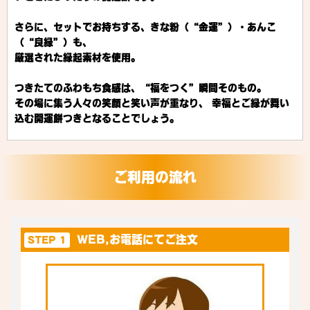
さらに、セットでお持ちする、きな粉（“金運”）・あんこ
（“良縁”）も、
厳選された縁起素材を使用。
つきたてのふわもち食感は、“福をつく”瞬間そのもの。
その場に集う人々の笑顔と笑い声が重なり、 幸福とご縁が舞い
込む開運餅つきとなることでしょう。
ご利用の流れ
WEB,お電話にてご注文
STEP 1