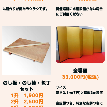
丸餅作りが簡単ラクラクです。
開催場所に水道設備がない場合
にご利用ください
金塀風
33,000円(税込)
のし板・のし棒・包丁
サイズ
セット
高さ2.1m(7尺)×横幅3m程度
1升 1,900円
2升 2,500円
高級餅つき、特別なお餅つきに