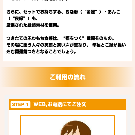
さらに、セットでお持ちする、きな粉（“金運”）・あんこ
（“良縁”）も、
厳選された縁起素材を使用。
つきたてのふわもち食感は、“福をつく”瞬間そのもの。
その場に集う人々の笑顔と笑い声が重なり、 幸福とご縁が舞い
込む開運餅つきとなることでしょう。
ご利用の流れ
WEB,お電話にてご注文
STEP 1