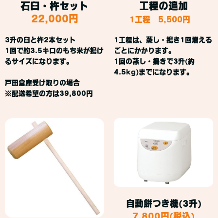
石臼・杵セット
工程の追加
22,000円
1工程 5,500円
3升の臼と杵2本セット
1工程は、蒸し・搗き1回増える
1回で約3.5キロのもち米が搗け
ごとにかかります。
るサイズになります。
1回の蒸し・搗きで3升(約
4.5kg)までになります。
戸田倉庫受け取りの場合
※配送希望の方は39,800円
自動餅つき機(3升)
7,800円(税込)