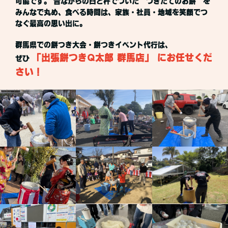
可能です。 昔ながらの臼と杵でついた“つきたてのお餅”を
みんなで丸め、食べる時間は、家族・社員・地域を笑顔でつ
なぐ最高の思い出に。
群馬県での餅つき大会・餅つきイベント代行は、
「出張餅つきQ太郎 群馬店」 にお任せくだ
ぜひ
さい！