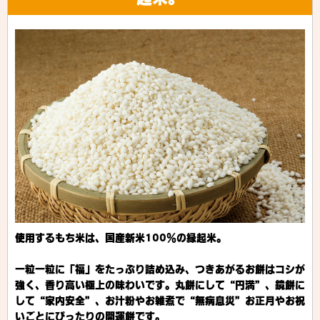
使用するもち米は、国産新米100％の縁起米。
一粒一粒に「福」をたっぷり詰め込み、つきあがるお餅はコシが
強く、香り高い極上の味わいです。
丸餅にして“円満”、鏡餅に
して“家内安全”、お汁粉やお雑煮で“無病息災”
お正月やお祝
いごとにぴったりの開運餅です。