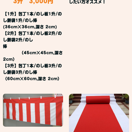
3升 3,000円
したい方オススメ！
【1升】包丁1本/のし板1升/の
し餅袋1升/のし棒
(36cm×36cm,深さ 2cm)
【2升】包丁1本/のし板2升/の
し餅袋2升/のし
棒
（45cm×45cm,深さ
2cm）
【3升】包丁1本/のし板3升/の
し餅袋3升/のし棒
（60cm×60cm,深さ 2cm）