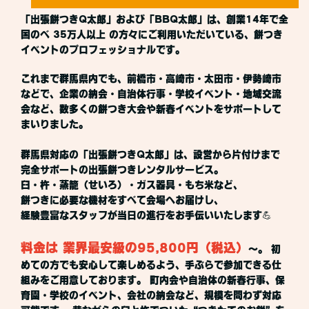
「出張餅つきQ太郎」および「BBQ太郎」は、創業14年で全
国のべ 35万人以上 の方々にご利用いただいている、餅つき
イベントのプロフェッショナルです。
これまで群馬県内でも、前橋市・高崎市・太田市・伊勢崎市
などで、企業の納会・自治体行事・学校イベント・地域交流
会など、数多くの餅つき大会や新春イベントをサポートして
まいりました。
群馬県対応の「出張餅つきQ太郎」は、設営から片付けまで
完全サポートの出張餅つきレンタルサービス。
臼・杵・蒸籠（せいろ）・ガス器具・もち米など、
餅つきに必要な機材をすべて会場へお届けし、
経験豊富なスタッフが当日の進行をお手伝いいたします💪
料金は 業界最安級の95,800円（税込）
〜。 初
めての方でも安心して楽しめるよう、手ぶらで参加できる仕
組みをご用意しております。 町内会や自治体の新春行事、保
育園・学校のイベント、会社の納会など、規模を問わず対応