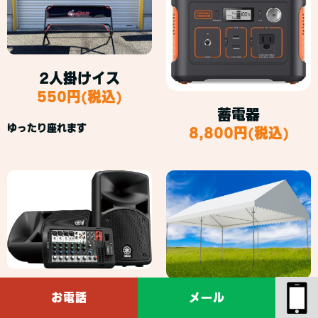
2人掛けイス
550円(税込)
蓄電器
ゆったり座れます
8,800円(税込)
音響スピーカー
お電話
メール
集会用テント
35,000円(税込)