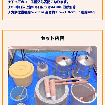
★すべてのコース税込み表記になります。
★20キロ以上は5キロにつき44000円が加算
★丸餅は直径約5～6cm 高さ約1.5～1.8cm 1個約43g
セット内容