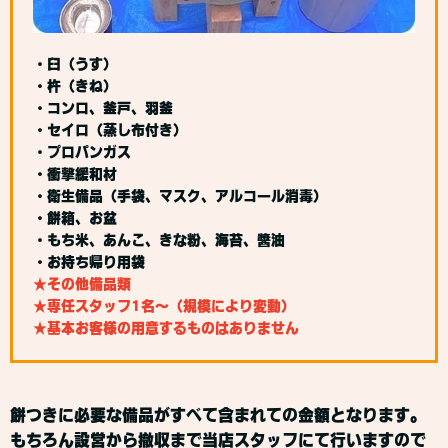
・臼（うす）
・杵（きね）
・コンロ、釜戸、羽釜
・セイロ（蒸し布付き）
・プロパンガス
・衝撃緩和材
・衛生備品（手袋、マスク、アルコール消毒）
・餅箱、お盆
・もち米、あんこ、きな粉、海苔、醬油
・お持ち帰り用袋
★その他備品類
★専任スタッフ1名～（規模により変動）
★基本お客様の用意するものはありません
餅つきに必要な備品がすべて含まれての金額となります。
もちろん設営から撤収まで当店スタッフにて行いますので