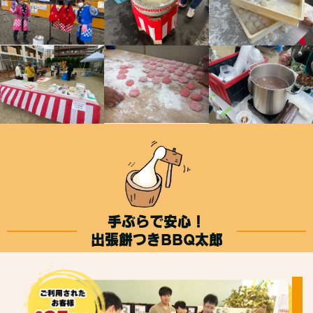
手ぶらで安心！
出張餅つきBBQ太郎